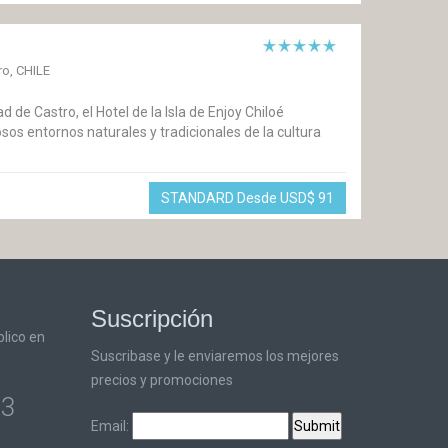
ro, CHILE
d de Castro, el Hotel de la Isla de Enjoy Chiloé
sos entornos naturales y tradicionales de la cultura
STANDARD Desde USD$
91
Suscripción
lico en
Suscribase y le enviaremos los mejores
precios y promociones
93
Email: