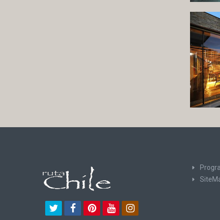
Progra
SiteM