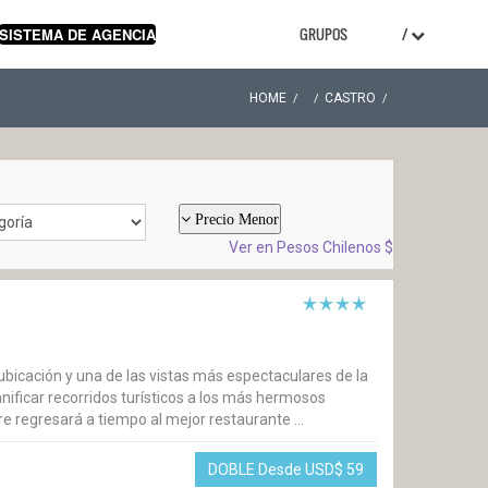
GRUPOS
/
SISTEMA DE AGENCIA
HOME
CASTRO
Precio Menor
Ver en Pesos Chilenos $
 ubicación y una de las vistas más espectaculares de la
anificar recorridos turísticos a los más hermosos
re regresará a tiempo al mejor restaurante ...
DOBLE Desde USD$
59